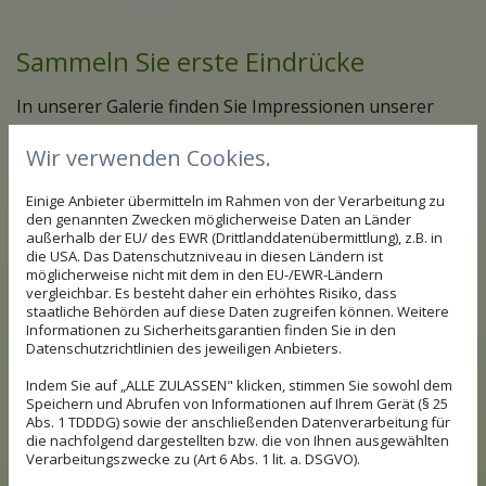
Sammeln Sie erste Eindrücke
In unserer Galerie finden Sie Impressionen unserer
Kleintierpraxis in Hannover. Bei Ihrem ersten Besuch
Wir verwenden Cookies.
erkennen Sie das ein oder andere sicher wieder und
fühlen sich gleich ein Stückchen wohler.
Einige Anbieter übermitteln im Rahmen von der Verarbeitung zu
den genannten Zwecken möglicherweise Daten an Länder
außerhalb der EU/ des EWR (Drittlanddatenübermittlung), z.B. in
die USA. Das Datenschutzniveau in diesen Ländern ist
möglicherweise nicht mit dem in den EU-/EWR-Ländern
vergleichbar. Es besteht daher ein erhöhtes Risiko, dass
staatliche Behörden auf diese Daten zugreifen können. Weitere
Informationen zu Sicherheitsgarantien finden Sie in den
Datenschutzrichtlinien des jeweiligen Anbieters.
Indem Sie auf „ALLE ZULASSEN" klicken, stimmen Sie sowohl dem
Speichern und Abrufen von Informationen auf Ihrem Gerät (§ 25
Abs. 1 TDDDG) sowie der anschließenden Datenverarbeitung für
die nachfolgend dargestellten bzw. die von Ihnen ausgewählten
Verarbeitungszwecke zu (Art 6 Abs. 1 lit. a. DSGVO).