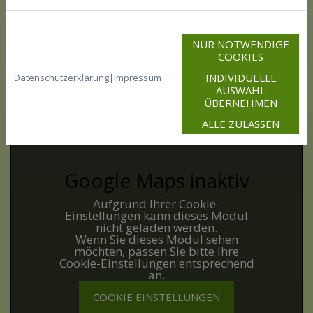
NUR NOTWENDIGE
COOKIES
INDIVIDUELLE
Datenschutzerklärung
|
Impressum
AUSWAHL
So finden Sie zu uns:
ÜBERNEHMEN
ALLE ZULASSEN
Google Maps inaktiv
Aufgrund Ihrer Cookie-
Einstellungen kann dieses Modul
nicht geladen werden.
Wenn Sie dieses Modul sehen
möchten, passen Sie bitte Ihre
Cookie-Einstellungen entsprechend
an.
COOKIE EINSTELLUNGEN