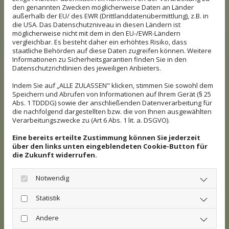
den genannten Zwecken möglicherweise Daten an Länder
außerhalb der EU/ des EWR (Drittlanddatenübermittlung), z.B. in
die USA. Das Datenschutzniveau in diesen Ländern ist
möglicherweise nicht mit dem in den EU-/EWR-Ländern
vergleichbar. Es besteht daher ein erhöhtes Risiko, dass
staatliche Behörden auf diese Daten zugreifen können. Weitere
Informationen zu Sicherheitsgarantien finden Sie in den
Datenschutzrichtlinien des jeweiligen Anbieters.
Indem Sie auf „ALLE ZULASSEN" klicken, stimmen Sie sowohl dem
Speichern und Abrufen von Informationen auf Ihrem Gerät (§ 25
Abs. 1 TDDDG) sowie der anschließenden Datenverarbeitung für
die nachfolgend dargestellten bzw. die von Ihnen ausgewählten
Verarbeitungszwecke zu (Art 6 Abs. 1 lit. a. DSGVO).
Eine bereits erteilte Zustimmung können Sie jederzeit
über den links unten eingeblendeten Cookie-Button für
die Zukunft widerrufen.
Ich habe die Datenschutzerklärung zur Kenntnis
genommen und stimme der Verarbeitung
Notwendig
meiner Daten zu. *
Statistik
Andere
* Pflichtangabe